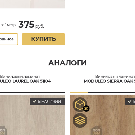
375
за 1 метр
руб.
КУПИТЬ
АНАЛОГИ
Виниловый ламинат
Виниловый ламина
LEO LAUREL OAK 51104
MODULEO SIERRA OAK 
В НАЛИЧИИ
В