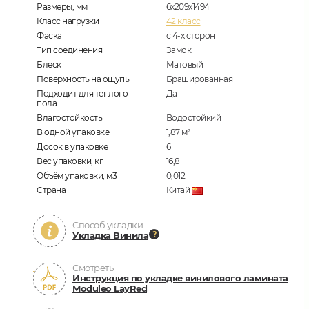
Размеры, мм
6х209х1494
Класс нагрузки
42 класс
Фаска
с 4-х сторон
Тип соединения
Замок
Блеск
Матовый
Поверхность на ощупь
Брашированная
Подходит для теплого
Да
пола
Влагостойкость
Водостойкий
В одной упаковке
1,87
м
2
Досок в упаковке
6
Вес упаковки, кг
16,8
Объём упаковки, м3
0,012
Страна
Китай
Способ укладки
Укладка Винила
Смотреть
Инструкция по укладке винилового ламината
Moduleo LayRed