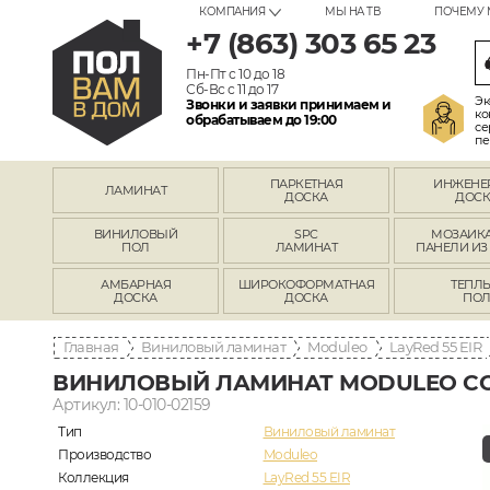
КОМПАНИЯ
МЫ НА ТВ
ПОЧЕМУ 
+7 (863) 303 65 23
Пн-Пт с 10 до 18
Сб-Вс с 11 до 17
Эк
Звонки и заявки принимаем и
ко
обрабатываем до 19:00
се
пе
ПАРКЕТНАЯ
ИНЖЕНЕ
ЛАМИНАТ
ДОСКА
ДОСК
ВИНИЛОВЫЙ
SPC
МОЗАИКА
ПОЛ
ЛАМИНАТ
ПАНЕЛИ ИЗ
АМБАРНАЯ
ШИРОКОФОРМАТНАЯ
ТЕПЛ
ДОСКА
ДОСКА
ПО
Главная
Виниловый ламинат
Moduleo
LayRed 55 EIR
ВИНИЛОВЫЙ ЛАМИНАТ MODULEO CO
Артикул: 10-010-02159
Тип
Виниловый ламинат
Производство
Moduleo
Коллекция
LayRed 55 EIR