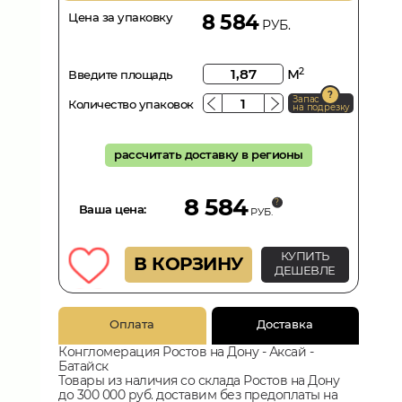
Цена за упаковку
8 584
РУБ.
м
2
Введите площадь
Запас
Количество упаковок
на подрезку
рассчитать доставку в регионы
8 584
Ваша цена:
РУБ.
КУПИТЬ
В КОРЗИНУ
ДЕШЕВЛЕ
Оплата
Доставка
Конгломерация Ростов на Дону - Аксай -
Батайск
Товары из наличия со склада Ростов на Дону
до 300 000 руб. доставим без предоплаты на