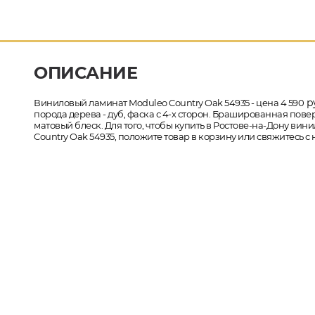
ОПИСАНИЕ
ру
Виниловый ламинат Moduleo Country Oak 54935 - цена 4 590
порода дерева - дуб, фаска с 4-х сторон. Брашированная пове
матовый блеск. Для того, чтобы купить в Ростове-на-Дону вин
Country Oak 54935, положите товар в корзину или свяжитесь с