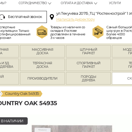
МЫ?
СОТРУДНИЧЕСТВО
ОПЛАТА И ДОСТАВКА
УСЛУГИ
ул.Текучёва 207Б ,ТЦ "Ростехнострой" 1 э
Бесплатный звонок
Написать директору
спертные
Товары из наличия со
Самый большо
нсультации. Только
склада в Ростове
шоу-рум в Росто
ртифицированный
доставляем в течение
Более 4000
рсонал
3-х часов
образцов
РНАЯ
МАССИВНАЯ
ШТУЧНЫЙ
МОД
А
ДОСКА
ПАРКЕТ
П
 И 3Д
ТЕРРАСНАЯ
СПОРТИВНЫЙ
Т
 ДЕРЕВА
ДОСКА
ПАРКЕТ
П
ЫЙ
ПОРОДЫ
ПРОИЗВОДИТЕЛИ
СК
Л
ДЕРЕВА
Country Oak 54935
UNTRY OAK 54935
В НАЛИЧИИ