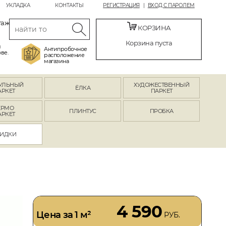
УКЛАДКА
КОНТАКТЫ
РЕГИСТРАЦИЯ
ВХОД С ПАРОЛЕМ
таж
КОРЗИНА
Корзина пуста
й
Антипробочное
ве.
расположение
магазина
УЛЬНЫЙ
ХУДОЖЕСТВЕННЫЙ
ЁЛКА
АРКЕТ
ПАРКЕТ
ЕРМО
ПЛИНТУС
ПРОБКА
АРКЕТ
ИДКИ
4 590
Цена за 1 м²
РУБ.