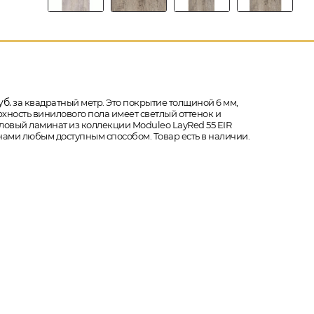
б.
за квадратный метр. Это покрытие толщиной 6 мм,
рхность винилового пола имеет светлый оттенок и
иловый ламинат из коллекции Moduleo LayRed 55 EIR
 нами любым доступным способом. Товар есть в наличии.