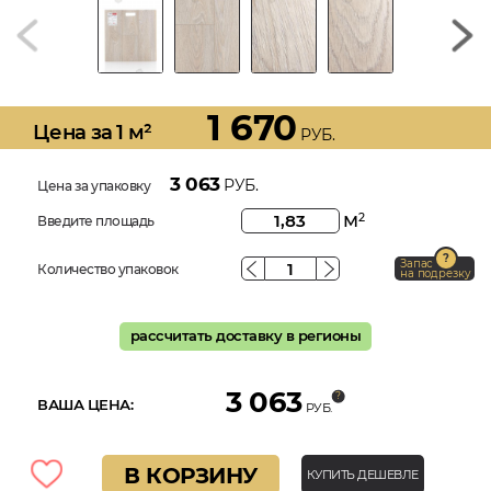
1 670
Цена за 1 м²
РУБ.
3 063
РУБ.
Цена за упаковку
м
2
Введите площадь
Запас
Количество упаковок
на подрезку
рассчитать доставку в регионы
3 063
ВАША ЦЕНА:
РУБ.
В КОРЗИНУ
КУПИТЬ ДЕШЕВЛЕ