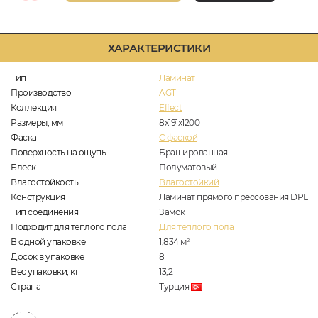
ХАРАКТЕРИСТИКИ
Тип
Ламинат
Производство
AGT
Коллекция
Effect
Размеры, мм
8х191х1200
Фаска
C фаской
Поверхность на ощупь
Брашированная
Блеск
Полуматовый
Влагостойкость
Влагостойкий
Конструкция
Ламинат прямого прессования DPL
Тип соединения
Замок
Подходит для теплого пола
Для теплого пола
В одной упаковке
1,834
м
2
Досок в упаковке
8
Вес упаковки, кг
13,2
Страна
Турция