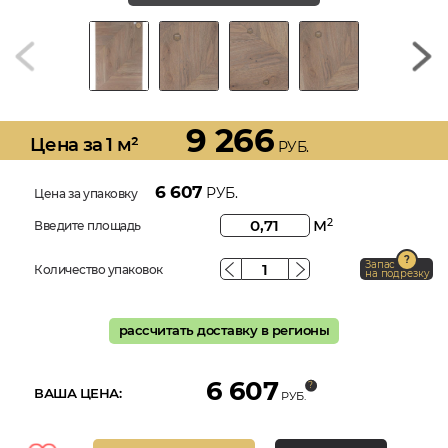
9 266
Цена за 1 м²
РУБ.
6 607
РУБ.
Цена за упаковку
м
2
Введите площадь
Запас
Количество упаковок
на подрезку
рассчитать доставку в регионы
6 607
ВАША ЦЕНА:
РУБ.