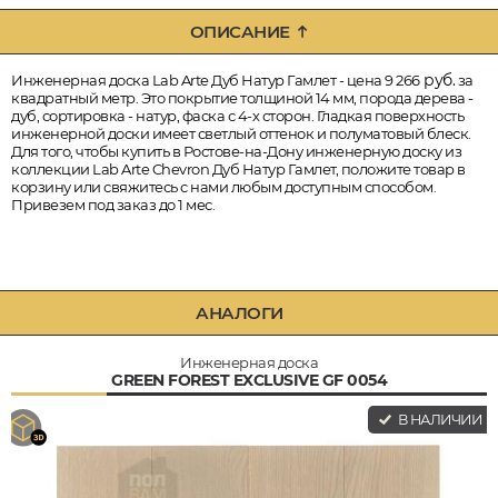
ОПИСАНИЕ
руб.
Инженерная доска Lab Arte Дуб Натур Гамлет - цена 9 266
за
квадратный метр. Это покрытие толщиной 14 мм, порода дерева -
дуб, сортировка - натур, фаска с 4-х сторон. Гладкая поверхность
инженерной доски имеет светлый оттенок и полуматовый блеск.
Для того, чтобы купить в Ростове-на-Дону инженерную доску из
коллекции Lab Arte Chevron Дуб Натур Гамлет, положите товар в
корзину или свяжитесь с нами любым доступным способом.
Привезем под заказ до 1 мес.
АНАЛОГИ
Инженерная доска
GREEN FOREST EXCLUSIVE GF 0054
В НАЛИЧИИ