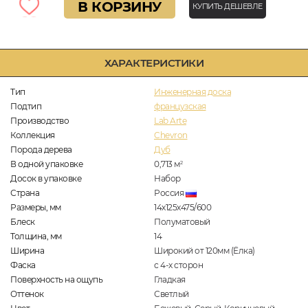
В КОРЗИНУ
КУПИТЬ ДЕШЕВЛЕ
ХАРАКТЕРИСТИКИ
Тип
Инженерная доска
Подтип
французская
Производство
Lab Arte
Коллекция
Chevron
Порода дерева
Дуб
В одной упаковке
0,713
м
2
Досок в упаковке
Набор
Страна
Россия
Размеры, мм
14х125х475/600
Блеск
Полуматовый
Толщина, мм
14
Ширина
Широкий от 120мм (Ёлка)
Фаска
с 4-х сторон
Поверхность на ощупь
Гладкая
Оттенок
Светлый