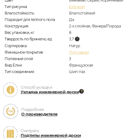
Цвет
Бежевый, Серый, Коричневый
Тип рисунка
Елочкой
Влагостойкость
Влагостойкий
Подходит для теплого пола
Да
Конструкция
2-х слойная, Фанера/Порода
Вес упаковки, кг
8
Твердость по бринелю, ед
3,7
Сортировка
Натур
Финишное покрытие
Под лаком
Полезный слой
3
Вид Ёлки
Французская
Тип соединения
Шип-паз
Способ укладки
Укладка инженерной доски
Подробнее
О производителе
Смотреть
Подтипы инженерной доски