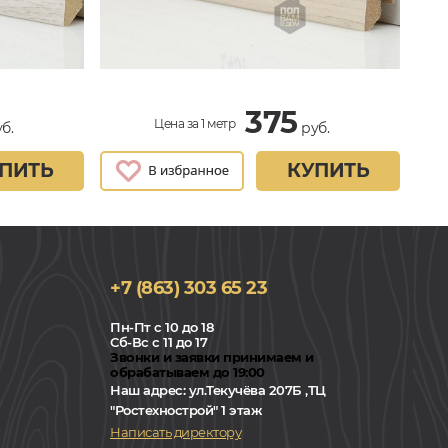
375
Цена за 1 метр
б.
руб.
ПИТЬ
КУПИТЬ
+7 (863) 303 65 23
Пн-Пт с 10 до 18
Сб-Вс с 11 до 17
Звонки и заявки принимаем и
обрабатываем до 19:00
Наш адрес:
ул.Текучёва 207Б ,ТЦ
"Ростехнострой" 1 этаж
Написать директору