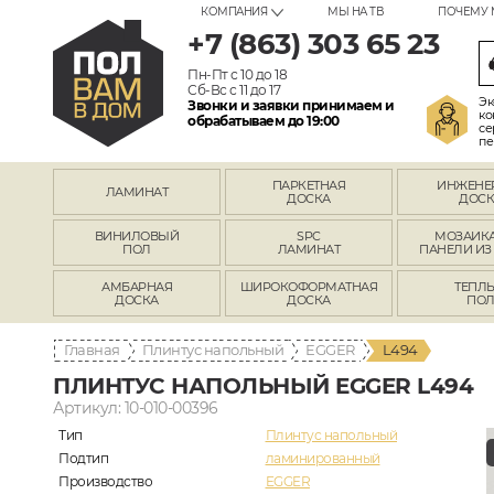
КОМПАНИЯ
МЫ НА ТВ
ПОЧЕМУ 
+7 (863) 303 65 23
Пн-Пт с 10 до 18
Сб-Вс с 11 до 17
Эк
Звонки и заявки принимаем и
ко
обрабатываем до 19:00
се
пе
ПАРКЕТНАЯ
ИНЖЕНЕ
ЛАМИНАТ
ДОСКА
ДОСК
ВИНИЛОВЫЙ
SPC
МОЗАИКА
ПОЛ
ЛАМИНАТ
ПАНЕЛИ ИЗ
АМБАРНАЯ
ШИРОКОФОРМАТНАЯ
ТЕПЛ
ДОСКА
ДОСКА
ПО
Главная
Плинтус напольный
EGGER
L494
ПЛИНТУС НАПОЛЬНЫЙ EGGER L494
Артикул: 10-010-00396
Тип
Плинтус напольный
Подтип
ламинированный
Производство
EGGER