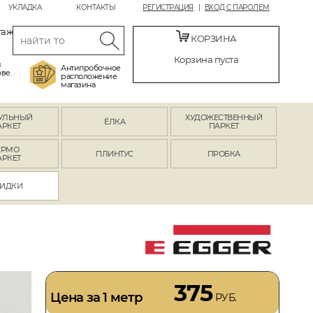
УКЛАДКА
КОНТАКТЫ
РЕГИСТРАЦИЯ
ВХОД С ПАРОЛЕМ
таж
КОРЗИНА
Корзина пуста
й
Антипробочное
ве.
расположение
магазина
УЛЬНЫЙ
ХУДОЖЕСТВЕННЫЙ
ЁЛКА
АРКЕТ
ПАРКЕТ
ЕРМО
ПЛИНТУС
ПРОБКА
АРКЕТ
ИДКИ
375
Цена за 1 метр
РУБ.