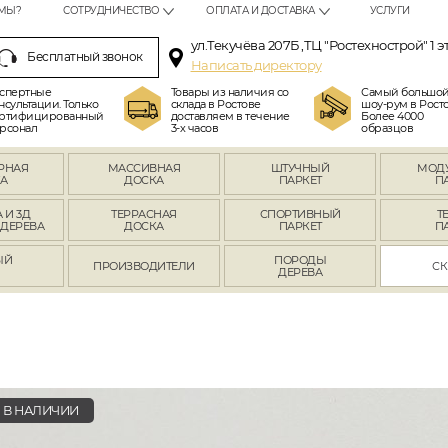
МЫ?
СОТРУДНИЧЕСТВО
ОПЛАТА И ДОСТАВКА
УСЛУГИ
ул.Текучёва 207Б ,ТЦ "Ростехнострой" 1 э
Бесплатный звонок
Написать директору
спертные
Товары из наличия со
Самый большо
нсультации. Только
склада в Ростове
шоу-рум в Росто
ртифицированный
доставляем в течение
Более 4000
рсонал
3-х часов
образцов
РНАЯ
МАССИВНАЯ
ШТУЧНЫЙ
МОД
А
ДОСКА
ПАРКЕТ
П
 И 3Д
ТЕРРАСНАЯ
СПОРТИВНЫЙ
Т
 ДЕРЕВА
ДОСКА
ПАРКЕТ
П
ЫЙ
ПОРОДЫ
ПРОИЗВОДИТЕЛИ
СК
Л
ДЕРЕВА
В НАЛИЧИИ