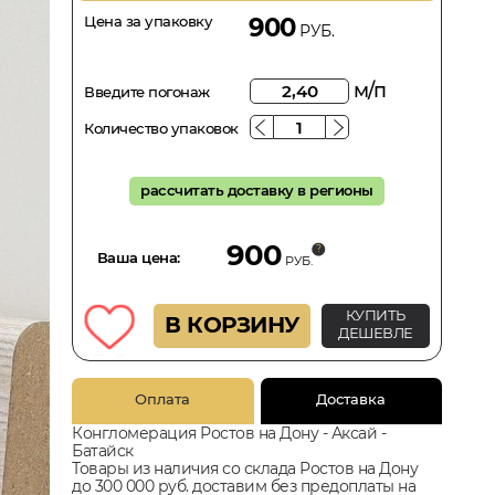
Цена за упаковку
900
РУБ.
м/п
Введите погонаж
Количество упаковок
рассчитать доставку в регионы
900
Ваша цена:
РУБ.
КУПИТЬ
В КОРЗИНУ
ДЕШЕВЛЕ
Оплата
Доставка
Конгломерация Ростов на Дону - Аксай -
Батайск
Товары из наличия со склада Ростов на Дону
до 300 000 руб. доставим без предоплаты на