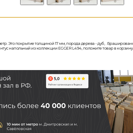
етр. Это покрытие толщиной 17 мм, порода дерева - дуб, . Браширова
плинтус напольный из коллекции EGGER L494, положите товар в корзин