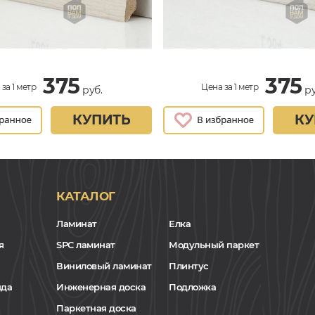
375
375
за 1 метр
Цена за 1 метр
руб.
ру
КУПИТЬ
КУ
КАТАЛОГ
Ламинат
Елка
я
SPC ламинат
Модульный паркет
Виниловый ламинат
Плинтус
нда
Инженерная доска
Подложка
Паркетная доска