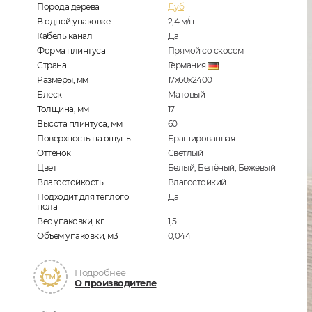
Порода дерева
Дуб
В одной упаковке
2,4
м/п
Кабель канал
Да
Форма плинтуса
Прямой со скосом
Страна
Германия
Размеры, мм
17х60х2400
Блеск
Матовый
Толщина, мм
17
Высота плинтуса, мм
60
Поверхность на ощупь
Брашированная
Оттенок
Светлый
Цвет
Белый, Белёный, Бежевый
Влагостойкость
Влагостойкий
Подходит для теплого
Да
пола
Вес упаковки, кг
1,5
Объём упаковки, м3
0,044
Подробнее
О производителе