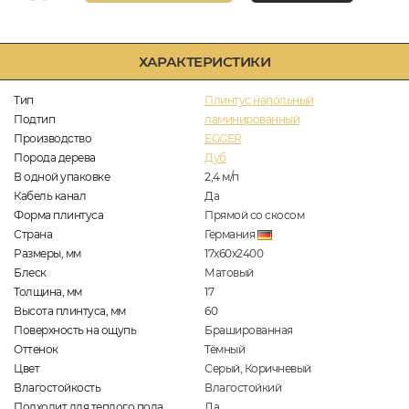
ХАРАКТЕРИСТИКИ
Тип
Плинтус напольный
Подтип
ламинированный
Производство
EGGER
Порода дерева
Дуб
В одной упаковке
2,4
м/п
Кабель канал
Да
Форма плинтуса
Прямой со скосом
Страна
Германия
Размеры, мм
17х60х2400
Блеск
Матовый
Толщина, мм
17
Высота плинтуса, мм
60
Поверхность на ощупь
Брашированная
Оттенок
Тёмный
Цвет
Серый, Коричневый
Влагостойкость
Влагостойкий
Подходит для теплого пола
Да