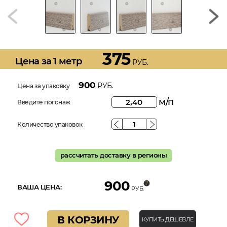
375
Цена за 1 метр
РУБ.
900
РУБ.
Цена за упаковку
м/п
Введите погонаж
Количество упаковок
рассчитать доставку в регионы
900
ВАША ЦЕНА:
РУБ.
В КОРЗИНУ
КУПИТЬ ДЕШЕВЛЕ