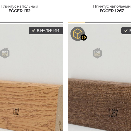
Плинтус напольный
Плинтус напольный
EGGER L112
EGGER L267
В НАЛИЧИИ
В