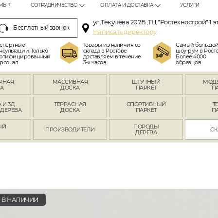
МЫ?
СОТРУДНИЧЕСТВО
ОПЛАТА И ДОСТАВКА
УСЛУГИ
ул.Текучёва 207Б ,ТЦ "Ростехнострой" 1 э
Бесплатный звонок
Написать директору
спертные
Товары из наличия со
Самый большо
нсультации. Только
склада в Ростове
шоу-рум в Росто
ртифицированный
доставляем в течение
Более 4000
рсонал
3-х часов
образцов
РНАЯ
МАССИВНАЯ
ШТУЧНЫЙ
МОД
А
ДОСКА
ПАРКЕТ
П
 И 3Д
ТЕРРАСНАЯ
СПОРТИВНЫЙ
Т
 ДЕРЕВА
ДОСКА
ПАРКЕТ
П
ЫЙ
ПОРОДЫ
ПРОИЗВОДИТЕЛИ
СК
Л
ДЕРЕВА
В НАЛИЧИИ