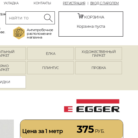
УКЛАДКА
КОНТАКТЫ
РЕГИСТРАЦИЯ
ВХОД С ПАРОЛЕМ
таж
КОРЗИНА
Корзина пуста
й
Антипробочное
ве.
расположение
магазина
УЛЬНЫЙ
ХУДОЖЕСТВЕННЫЙ
ЁЛКА
АРКЕТ
ПАРКЕТ
ЕРМО
ПЛИНТУС
ПРОБКА
АРКЕТ
ИДКИ
375
Цена за 1 метр
РУБ.