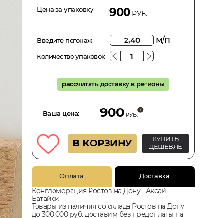
Цена за упаковку
900
РУБ.
м/п
Введите погонаж
Количество упаковок
рассчитать доставку в регионы
900
Ваша цена:
РУБ.
КУПИТЬ
В КОРЗИНУ
ДЕШЕВЛЕ
Оплата
Доставка
Конгломерация Ростов на Дону - Аксай -
Батайск
Товары из наличия со склада Ростов на Дону
до 300 000 руб. доставим без предоплаты на