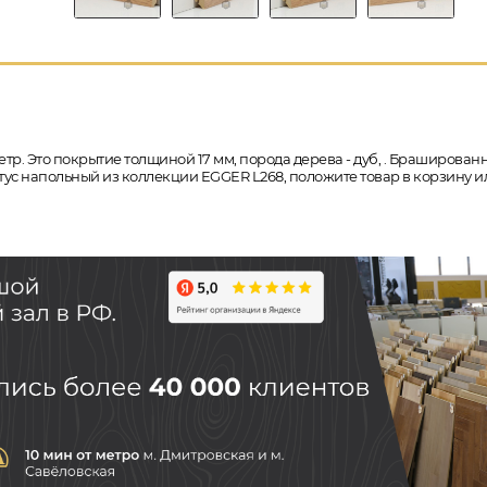
тр. Это покрытие толщиной 17 мм, порода дерева - дуб, . Браширован
нтус напольный из коллекции EGGER L268, положите товар в корзину и