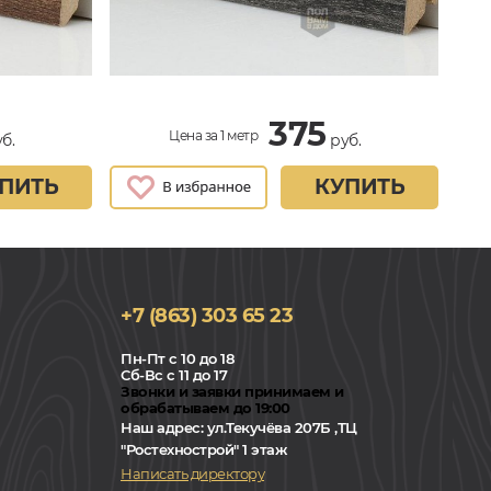
375
Цена за 1 метр
б.
руб.
ПИТЬ
КУПИТЬ
+7 (863) 303 65 23
Пн-Пт с 10 до 18
Сб-Вс с 11 до 17
Звонки и заявки принимаем и
обрабатываем до 19:00
Наш адрес:
ул.Текучёва 207Б ,ТЦ
"Ростехнострой" 1 этаж
Написать директору