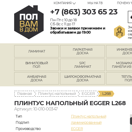
КОМПАНИЯ
МЫ НА ТВ
ПОЧЕМУ 
+7 (863) 303 65 23
Пн-Пт с 10 до 18
Сб-Вс с 11 до 17
Эк
Звонки и заявки принимаем и
ко
обрабатываем до 19:00
се
пе
ПАРКЕТНАЯ
ИНЖЕНЕ
ЛАМИНАТ
ДОСКА
ДОСК
ВИНИЛОВЫЙ
SPC
МОЗАИКА
ПОЛ
ЛАМИНАТ
ПАНЕЛИ ИЗ
АМБАРНАЯ
ШИРОКОФОРМАТНАЯ
ТЕПЛ
ДОСКА
ДОСКА
ПО
Главная
Плинтус напольный
EGGER
L268
ПЛИНТУС НАПОЛЬНЫЙ EGGER L268
Артикул: 10-010-00347
Тип
Плинтус напольный
Подтип
ламинированный
Производство
EGGER