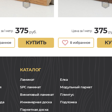
375
375
за 1 метр
Цена за 1 метр
руб.
ру
КУПИТЬ
КУ
КАТАЛОГ
Ламинат
Елка
я
SPC ламинат
Модульный паркет
Виниловый ламинат
Плинтус
нда
Инженерная доска
Подложка
Паркетная доска