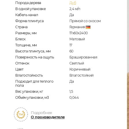
Порода дерева
Дуб
В одной упаковке
2,4
м/п
Кабель канал
Да
Форма плинтуса
Прямой со скосом
Страна
Германия
Размеры, мм
17х60х2400
Блеск
Матовый
Толщина, мм
17
Высота плинтуса, мм
60
Поверхность на ощупь
Брашированная
Оттенок
Светлый
Цвет
Коричневый
Влагостойкость
Влагостойкий
Подходит для теплого
Да
пола
Вес упаковки, кг
1,5
Объём упаковки, м3
0,044
Подробнее
О производителе