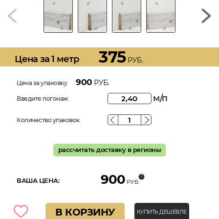
375
Цена за 1 метр
РУБ.
900
РУБ.
Цена за упаковку
м/п
Введите погонаж
Количество упаковок
рассчитать доставку в регионы
900
ВАША ЦЕНА:
РУБ.
В КОРЗИНУ
КУПИТЬ ДЕШЕВЛЕ