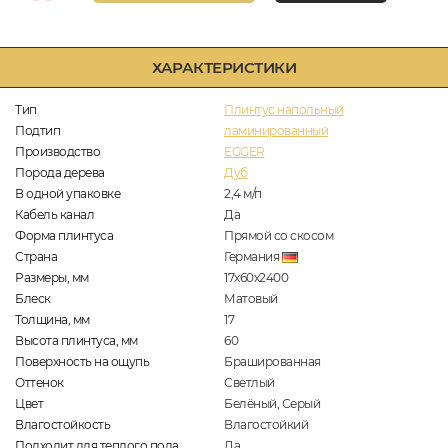
ХАРАКТЕРИСТИКИ
Тип
Плинтус напольный
Подтип
ламинированный
Производство
EGGER
Порода дерева
Дуб
В одной упаковке
2,4
м/п
Кабель канал
Да
Форма плинтуса
Прямой со скосом
Страна
Германия
Размеры, мм
17х60х2400
Блеск
Матовый
Толщина, мм
17
Высота плинтуса, мм
60
Поверхность на ощупь
Брашированная
Оттенок
Светлый
Цвет
Белёный, Серый
Влагостойкость
Влагостойкий
Подходит для теплого пола
Да