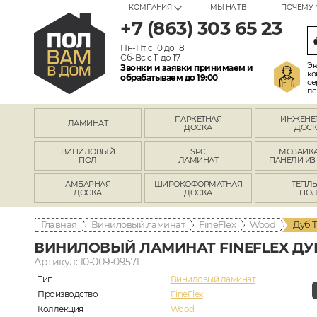
КОМПАНИЯ
МЫ НА ТВ
ПОЧЕМУ 
+7 (863) 303 65 23
Пн-Пт с 10 до 18
Сб-Вс с 11 до 17
Эк
Звонки и заявки принимаем и
ко
обрабатываем до 19:00
се
пе
ПАРКЕТНАЯ
ИНЖЕНЕ
ЛАМИНАТ
ДОСКА
ДОСК
ВИНИЛОВЫЙ
SPC
МОЗАИКА
ПОЛ
ЛАМИНАТ
ПАНЕЛИ ИЗ
АМБАРНАЯ
ШИРОКОФОРМАТНАЯ
ТЕПЛ
ДОСКА
ДОСКА
ПО
Главная
Виниловый ламинат
FineFlex
Wood
Дуб Т
ВИНИЛОВЫЙ ЛАМИНАТ FINEFLEX ДУБ 
Артикул: 10-009-09571
Тип
Виниловый ламинат
Производство
FineFlex
Коллекция
Wood