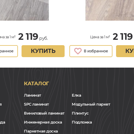
2 119
2 119
на за 1 м²
Цена за 1 м²
руб.
КУПИТЬ
КУ
КАТАЛОГ
Ламинат
Елка
я
SPC ламинат
Модульный паркет
Виниловый ламинат
Плинтус
нда
Инженерная доска
Подложка
Паркетная доска