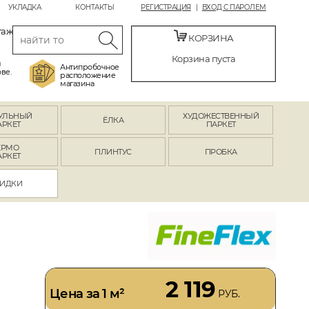
УКЛАДКА
КОНТАКТЫ
РЕГИСТРАЦИЯ
ВХОД С ПАРОЛЕМ
таж
КОРЗИНА
Корзина пуста
й
Антипробочное
ве.
расположение
магазина
УЛЬНЫЙ
ХУДОЖЕСТВЕННЫЙ
ЁЛКА
АРКЕТ
ПАРКЕТ
ЕРМО
ПЛИНТУС
ПРОБКА
АРКЕТ
ИДКИ
2 119
Цена за 1 м²
РУБ.