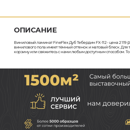
ОПИСАНИЕ
р
Виниловый ламинат FineFlex Дуб Тебердин FX-112 - цена 2 119
винилового пола имеет тёмный оттенок и матовый блеск. Для т
корзину или свяжитесь с нами любым доступным способом. Тов