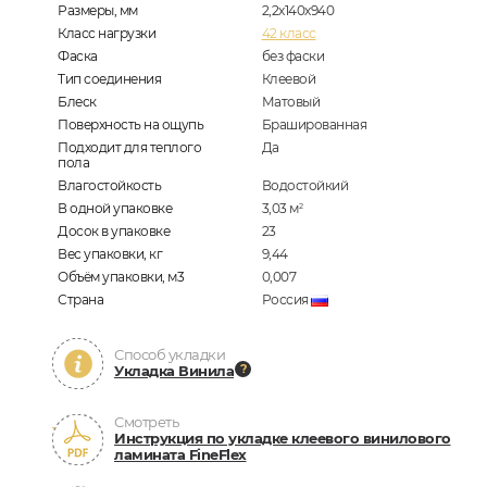
Размеры, мм
2,2х140х940
Класс нагрузки
42 класс
Фаска
без фаски
Тип соединения
Клеевой
Блеск
Матовый
Поверхность на ощупь
Брашированная
Подходит для теплого
Да
пола
Влагостойкость
Водостойкий
В одной упаковке
3,03
м
2
Досок в упаковке
23
Вес упаковки, кг
9,44
Объём упаковки, м3
0,007
Страна
Россия
Способ укладки
Укладка Винила
Смотреть
Инструкция по укладке клеевого винилового
ламината FineFlex