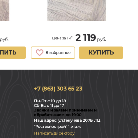
2 119
Цена за 1 м²
руб.
руб.
ПИТЬ
КУПИТЬ
+7 (863) 303 65 23
Пн-Пт с 10 до 18
Сб-Вс с 11 до 17
Звонки и заявки принимаем и
обрабатываем до 19:00
Наш адрес:
ул.Текучёва 207Б ,ТЦ
"Ростехнострой" 1 этаж
Написать директору