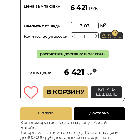
Цена за упаковку
6 421
РУБ.
м
2
Введите площадь
Запас
Количество упаковок
на подрезку
рассчитать доставку в регионы
6 421
Ваша цена:
РУБ.
КУПИТЬ
В КОРЗИНУ
ДЕШЕВЛЕ
Оплата
Доставка
Конгломерация Ростов на Дону - Аксай -
Батайск
Товары из наличия со склада Ростов на Дону
до 300 000 руб. доставим без предоплаты на