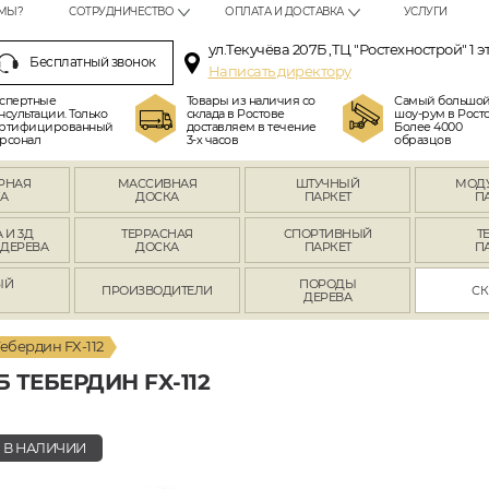
МЫ?
СОТРУДНИЧЕСТВО
ОПЛАТА И ДОСТАВКА
УСЛУГИ
ул.Текучёва 207Б ,ТЦ "Ростехнострой" 1 э
Бесплатный звонок
Написать директору
спертные
Товары из наличия со
Самый большо
нсультации. Только
склада в Ростове
шоу-рум в Росто
ртифицированный
доставляем в течение
Более 4000
рсонал
3-х часов
образцов
РНАЯ
МАССИВНАЯ
ШТУЧНЫЙ
МОД
А
ДОСКА
ПАРКЕТ
П
 И 3Д
ТЕРРАСНАЯ
СПОРТИВНЫЙ
Т
 ДЕРЕВА
ДОСКА
ПАРКЕТ
П
ЫЙ
ПОРОДЫ
ПРОИЗВОДИТЕЛИ
СК
Л
ДЕРЕВА
ебердин FX-112
ТЕБЕРДИН FX-112
В НАЛИЧИИ