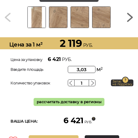
2 119
Цена за 1 м²
РУБ.
6 421
РУБ.
Цена за упаковку
м
2
Введите площадь
Запас
Количество упаковок
на подрезку
рассчитать доставку в регионы
6 421
ВАША ЦЕНА:
РУБ.