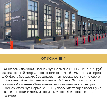
ОПИСАНИЕ
руб.
Виниловый ламинат FineFlex Дуб Вармане FX-106 - цена 2 119
за квадратный метр. Это покрытие толщиной 2 мм, порода дерева -
дуб, фаска без фаски. Брашированная поверхность винилового
пола имеет тёмный оттенок и матовый блеск. Для того, чтобы
купить в Ростове-на-Дону виниловый ламинат из коллекции
FineFlex Wood Дуб Вармане FX-106, положите товар в корзину или
свяжитесь с нами любым доступным способом. Товар есть в
наличии.