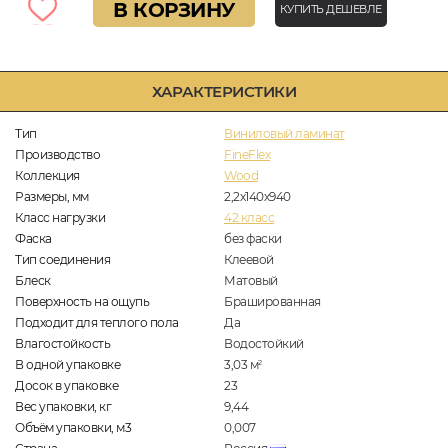
В КОРЗИНУ
КУПИТЬ ДЕШЕВЛЕ
ХАРАКТЕРИСТИКИ
Тип
Виниловый ламинат
Производство
FineFlex
Коллекция
Wood
Размеры, мм
2,2х140х940
Класс нагрузки
42 класс
Фаска
без фаски
Тип соединения
Клеевой
Блеск
Матовый
Поверхность на ощупь
Брашированная
Подходит для теплого пола
Да
Влагостойкость
Водостойкий
В одной упаковке
3,03
м
2
Досок в упаковке
23
Вес упаковки, кг
9,44
Объём упаковки, м3
0,007