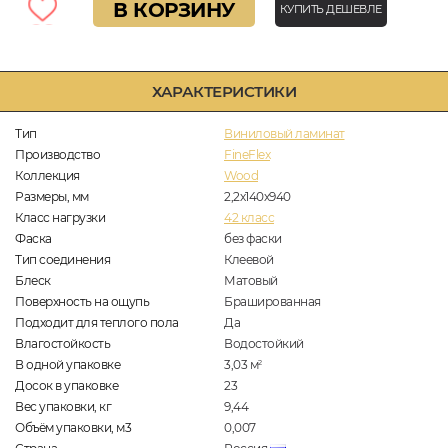
В КОРЗИНУ
КУПИТЬ ДЕШЕВЛЕ
ХАРАКТЕРИСТИКИ
Тип
Виниловый ламинат
Производство
FineFlex
Коллекция
Wood
Размеры, мм
2,2х140х940
Класс нагрузки
42 класс
Фаска
без фаски
Тип соединения
Клеевой
Блеск
Матовый
Поверхность на ощупь
Брашированная
Подходит для теплого пола
Да
Влагостойкость
Водостойкий
В одной упаковке
3,03
м
2
Досок в упаковке
23
Вес упаковки, кг
9,44
Объём упаковки, м3
0,007