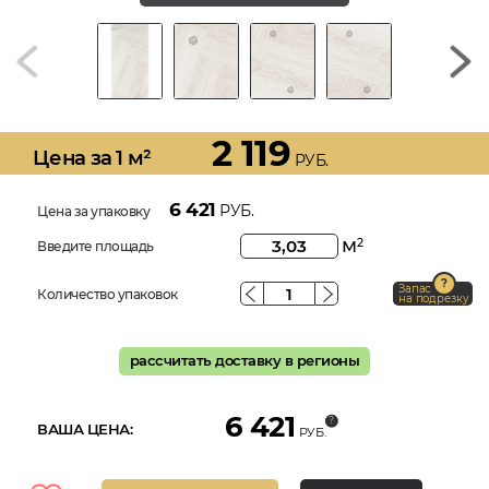
2 119
Цена за 1 м²
РУБ.
6 421
РУБ.
Цена за упаковку
м
2
Введите площадь
Запас
Количество упаковок
на подрезку
рассчитать доставку в регионы
6 421
ВАША ЦЕНА:
РУБ.