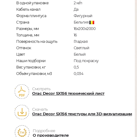
В одной упаковке
2
м/п
Кабель канал
Да
Форма плинтуса
Фигурный
Страна
Бельгия
Размеры, мм
16х200х2000
Толщина, мм
16
Поверхность на ощупь
Гладкая
Оттенок
Светлый
Цвет
Белый
Наши подборки
Под покраску
Вес упаковки, кг
0,5
Объём упаковки, м3
0,034
Смотреть
Orac Decor SX156 технический лист
Скачать
Orac Decor SX156 текстуры для 3D-визуализации
Подробнее
О производителе