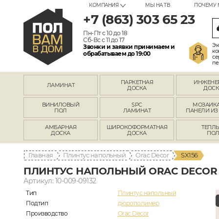
КОМПАНИЯ
МЫ НА ТВ
ПОЧЕМУ 
+7 (863) 303 65 23
Пн-Пт с 10 до 18
Сб-Вс с 11 до 17
Эк
Звонки и заявки принимаем и
ко
обрабатываем до 19:00
се
пе
ПАРКЕТНАЯ
ИНЖЕНЕ
ЛАМИНАТ
ДОСКА
ДОСК
ВИНИЛОВЫЙ
SPC
МОЗАИКА
ПОЛ
ЛАМИНАТ
ПАНЕЛИ ИЗ
АМБАРНАЯ
ШИРОКОФОРМАТНАЯ
ТЕПЛ
ДОСКА
ДОСКА
ПО
Главная
Плинтус напольный
Orac Decor
SX156
ПЛИНТУС НАПОЛЬНЫЙ ORAC DECOR 
Артикул: 10-009-09132
Тип
Плинтус напольный
Подтип
дюрополимер
Производство
Orac Decor