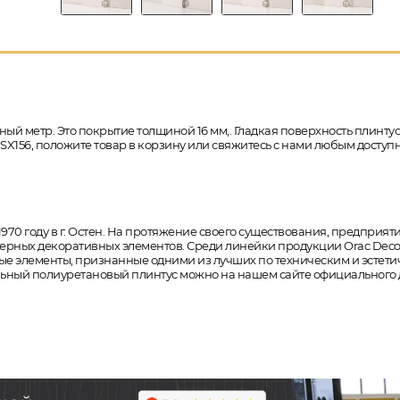
ный метр. Это покрытие толщиной 16 мм,. Гладкая поверхность плинтуса
SX156, положите товар в корзину или свяжитесь с нами любым доступн
970 году в г. Остен. На протяжение своего существования, предпри
ерных декоративных элементов. Среди линейки продукции Orac Decor
ные элементы, признанные одними из лучших по техническим и эстет
ольный полиуретановый плинтус можно на нашем сайте официального д