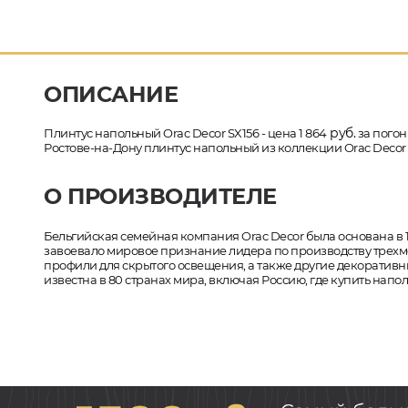
ОПИСАНИЕ
руб.
Плинтус напольный Orac Decor SX156 - цена 1 864
за погон
Ростове-на-Дону плинтус напольный из коллекции Orac Decor 
О ПРОИЗВОДИТЕЛЕ
Бельгийская семейная компания Orac Decor была основана в 1
завоевало мировое признание лидера по производству трехм
профили для скрытого освещения, а также другие декоратив
известна в 80 странах мира, включая Россию, где купить нап