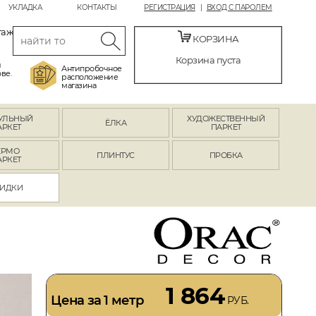
УКЛАДКА
КОНТАКТЫ
РЕГИСТРАЦИЯ
ВХОД С ПАРОЛЕМ
таж
КОРЗИНА
Корзина пуста
й
Антипробочное
ве.
расположение
магазина
УЛЬНЫЙ
ХУДОЖЕСТВЕННЫЙ
ЁЛКА
АРКЕТ
ПАРКЕТ
ЕРМО
ПЛИНТУС
ПРОБКА
АРКЕТ
ИДКИ
1 864
Цена за 1 метр
РУБ.