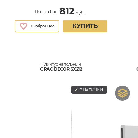
812
Цена за 1 шт
руб.
КУПИТЬ
Плинтус напольный
ORAC DECOR SX212
В НАЛИЧИИ