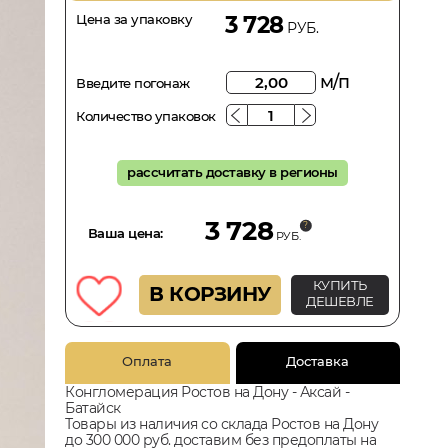
Цена за упаковку
3 728
РУБ.
м/п
Введите погонаж
Количество упаковок
рассчитать доставку в регионы
3 728
Ваша цена:
РУБ.
КУПИТЬ
В КОРЗИНУ
ДЕШЕВЛЕ
Оплата
Доставка
Конгломерация Ростов на Дону - Аксай -
Батайск
Товары из наличия со склада Ростов на Дону
до 300 000 руб. доставим без предоплаты на