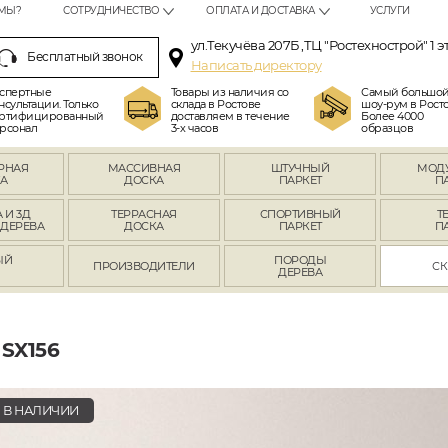
МЫ?
СОТРУДНИЧЕСТВО
ОПЛАТА И ДОСТАВКА
УСЛУГИ
ул.Текучёва 207Б ,ТЦ "Ростехнострой" 1 э
Бесплатный звонок
Написать директору
спертные
Товары из наличия со
Самый большо
нсультации. Только
склада в Ростове
шоу-рум в Росто
ртифицированный
доставляем в течение
Более 4000
рсонал
3-х часов
образцов
РНАЯ
МАССИВНАЯ
ШТУЧНЫЙ
МОД
А
ДОСКА
ПАРКЕТ
П
 И 3Д
ТЕРРАСНАЯ
СПОРТИВНЫЙ
Т
 ДЕРЕВА
ДОСКА
ПАРКЕТ
П
ЫЙ
ПОРОДЫ
ПРОИЗВОДИТЕЛИ
СК
Л
ДЕРЕВА
SX156
В НАЛИЧИИ