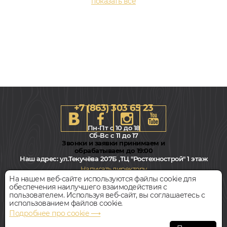
+7 (863) 303 65 23
Пн-Пт с 10 до 18
Сб-Вс с 11 до 17
Звонки и заявки принимаем и
обрабатываем до 19:00
Наш адрес:
ул.Текучёва 207Б ,ТЦ "Ростехнострой" 1 этаж
60x2000, 12мм
Написать директору
Фигурный
На нашем веб-сайте используются файлы cookie для
обеспечения наилучшего взаимодействия с
Всегда свободная парковка
пользователем. Используя веб-сайт, вы соглашаетесь с
582
руб.
Цена за 1 метр
использованием файлов cookie.
Подробнее про cookie ⟶
© Интернет-магазин Polvamvdom.ru 2011-2026. Все права
БЫСТРЫЙ ЗАКАЗ
КУПИТЬ
защищены.