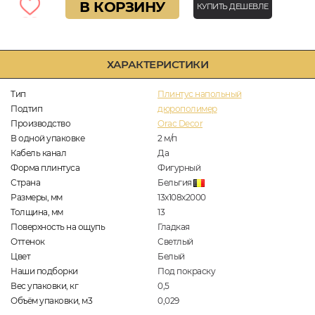
В КОРЗИНУ
КУПИТЬ ДЕШЕВЛЕ
ХАРАКТЕРИСТИКИ
Тип
Плинтус напольный
Подтип
дюрополимер
Производство
Orac Decor
В одной упаковке
2
м/п
Кабель канал
Да
Форма плинтуса
Фигурный
Страна
Бельгия
Размеры, мм
13х108х2000
Толщина, мм
13
Поверхность на ощупь
Гладкая
Оттенок
Светлый
Цвет
Белый
Наши подборки
Под покраску
Вес упаковки, кг
0,5
Объём упаковки, м3
0,029