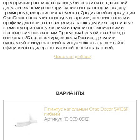
предприятие расширяло границы бизнеса и на сегодняшний
день завоевало мировое признание лидера по производству
трехмерных декоративных элементов. Среди линейки продукции
Orac Decor: напольные плинтусы и карнизы, стеновые панели и
профили для скрытого освещения, а также другие декоративные
элементы, признанные одними из лучших по техническим и
эстетическим показателям. Продукция бельгийского бренда
известна в 80 странах мира, включая Россию, где купить
напольный полиуретановый плинтус можно на нашем сайте
официального дилера по выгодной цене и с гарантией.
Читать подробнее
ВАРИАНТЫ
Плинтус напольный Orac Decor SX105F
гибкий
Артикул: 10-009-09121