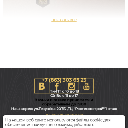
+7 (863) 303 65 23
Пн-Пт с 10 до 18
Сб-Вс с 11 до 17
Звонки и заявки принимаем и
обрабатываем до 19:00
Наш адрес:
ул.Текучёва 207Б ,ТЦ "Ростехнострой" 1 этаж
102x2000, 13мм
Написать директору
Прямой
На нашем веб-сайте используются файлы cookie для
обеспечения наилучшего взаимодействия с
Всегда свободная парковка