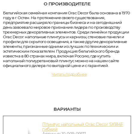
О ПРОИЗВОДИТЕЛЕ
Бельгийская семейная компания Orac Decor была основана в 1970
году в г. Остен. На протяжение своего существования,
предприятие расширяло границы бизнеса и на сегодняшний
день завоевало мировое признание лидера по производству
трехмерных декоративных элементов. Среди линейки продукции
Orac Decor: напольные плинтусы и карнизы, стеновые панели и
профили для скрытого освещения, а также другие декоративные
элементы, признанные одними из лучших по техническим и
эстетическим показателям. Продукция бельгийского бренда
известна в 80 странах мира, включая Россию, где купить
напольный полиуретановый плинтус можно на нашем сайте
официального дилера по выгодной цене и с гарантией.
Читать подробнее
ВАРИАНТЫ
Плинтус напольный Orac Decor SX184F
гибкий
Артикул: 10-009-09117