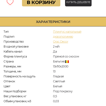
В КОРЗИНУ
КУПИТЬ ДЕШЕВЛЕ
ХАРАКТЕРИСТИКИ
Тип
Плинтус напольный
Подтип
дюрополимер
Производство
Orac Decor
В одной упаковке
2
м/п
Кабель канал
Да
Форма плинтуса
Прямой со скосом
Страна
Бельгия
Размеры, мм
13х110х2000
Толщина, мм
13
Поверхность на ощупь
Гладкая
Оттенок
Светлый
Цвет
Белый
Наши подборки
Под покраску
Вес упаковки, кг
0,5
Объём упаковки, м3
0,03