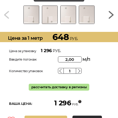
648
Цена за 1 метр
РУБ.
1 296
РУБ.
Цена за упаковку
м/п
Введите погонаж
Количество упаковок
рассчитать доставку в регионы
1 296
ВАША ЦЕНА:
РУБ.