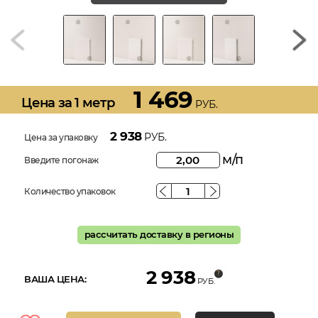
1 469
Цена за 1 метр
РУБ.
2 938
РУБ.
Цена за упаковку
м/п
Введите погонаж
Количество упаковок
рассчитать доставку в регионы
2 938
ВАША ЦЕНА:
РУБ.