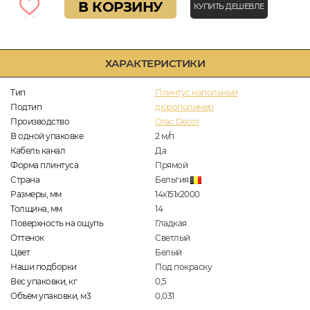
В КОРЗИНУ
КУПИТЬ ДЕШЕВЛЕ
ХАРАКТЕРИСТИКИ
Тип
Плинтус напольный
Подтип
дюрополимер
Производство
Orac Decor
В одной упаковке
2
м/п
Кабель канал
Да
Форма плинтуса
Прямой
Страна
Бельгия
Размеры, мм
14х151х2000
Толщина, мм
14
Поверхность на ощупь
Гладкая
Оттенок
Светлый
Цвет
Белый
Наши подборки
Под покраску
Вес упаковки, кг
0,5
Объём упаковки, м3
0,031