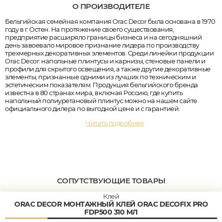
О ПРОИЗВОДИТЕЛЕ
Бельгийская семейная компания Orac Decor была основана в 1970
году в г. Остен. На протяжение своего существования,
предприятие расширяло границы бизнеса и на сегодняшний
день завоевало мировое признание лидера по производству
трехмерных декоративных элементов. Среди линейки продукции
Orac Decor: напольные плинтусы и карнизы, стеновые панели и
профили для скрытого освещения, а также другие декоративные
элементы, признанные одними из лучших по техническим и
эстетическим показателям. Продукция бельгийского бренда
известна в 80 странах мира, включая Россию, где купить
напольный полиуретановый плинтус можно на нашем сайте
официального дилера по выгодной цене и с гарантией.
Читать подробнее
СОПУТСТВУЮЩИЕ ТОВАРЫ
Клей
ORAC DECOR МОНТАЖНЫЙ КЛЕЙ ORAC DECOFIX PRO
FDP500 310 МЛ