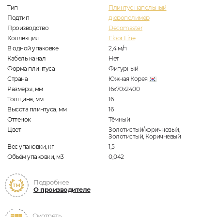
Тип
Плинтус напольный
Подтип
дюрополимер
Производство
Decomaster
Коллекция
Floor Line
В одной упаковке
2,4
м/п
Кабель канал
Нет
Форма плинтуса
Фигурный
Страна
Южная Корея
Размеры, мм
16х70х2400
Толщина, мм
16
Высота плинтуса, мм
16
Оттенок
Тёмный
Цвет
Золотистый/коричневый,
Золотистый, Коричневый
Вес упаковки, кг
1,5
Объём упаковки, м3
0,042
Подробнее
О производителе
Смотреть