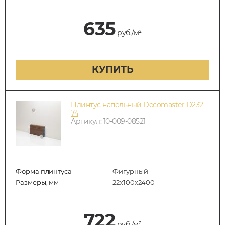
635
руб./м²
КУПИТЬ
Плинтус напольный Decomaster D232-
74
Артикул: 10-009-08521
Форма плинтуса
Фигурный
Размеры, мм
22х100х2400
722
руб./м²