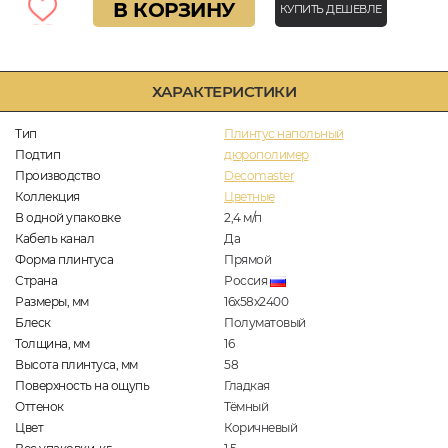
В КОРЗИНУ
КУПИТЬ ДЕШЕВЛЕ
ХАРАКТЕРИСТИКИ
Тип
Плинтус напольный
Подтип
дюрополимер
Производство
Decomaster
Коллекция
Цветные
В одной упаковке
2,4
м/п
Кабель канал
Да
Форма плинтуса
Прямой
Страна
Россия
Размеры, мм
16х58х2400
Блеск
Полуматовый
Толщина, мм
16
Высота плинтуса, мм
58
Поверхность на ощупь
Гладкая
Оттенок
Тёмный
Цвет
Коричневый