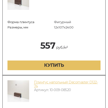
Форма плинтуса
Фигурный
Размеры, мм
12х107х2400
557
руб./м²
КУПИТЬ
Плинтус напольный Decomaster D122-
74
Артикул: 10-009-08520