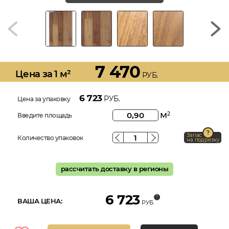
7 470
Цена за 1 м²
РУБ.
6 723
РУБ.
Цена за упаковку
м
2
Введите площадь
Запас
Количество упаковок
на подрезку
рассчитать доставку в регионы
6 723
ВАША ЦЕНА:
РУБ.