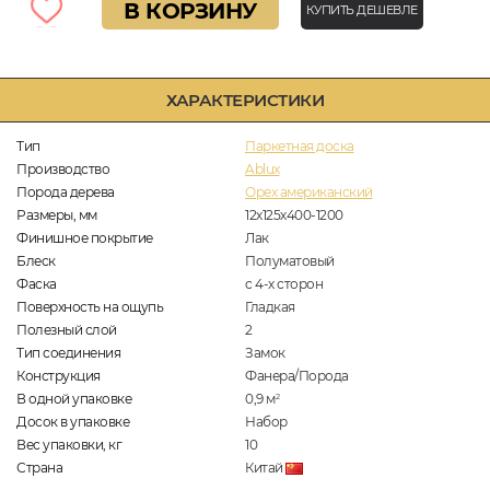
В КОРЗИНУ
КУПИТЬ ДЕШЕВЛЕ
ХАРАКТЕРИСТИКИ
Тип
Паркетная доска
Производство
Ablux
Порода дерева
Орех американский
Размеры, мм
12х125х400-1200
Финишное покрытие
Лак
Блеск
Полуматовый
Фаска
с 4-х сторон
Поверхность на ощупь
Гладкая
Полезный слой
2
Тип соединения
Замок
Конструкция
Фанера/Порода
В одной упаковке
0,9
м
2
Досок в упаковке
Набор
Вес упаковки, кг
10
Страна
Китай