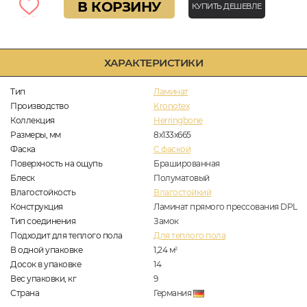
В КОРЗИНУ
КУПИТЬ ДЕШЕВЛЕ
ХАРАКТЕРИСТИКИ
Тип
Ламинат
Производство
Kronotex
Коллекция
Herringbone
Размеры, мм
8х133х665
Фаска
C фаской
Поверхность на ощупь
Брашированная
Блеск
Полуматовый
Влагостойкость
Влагостойкий
Конструкция
Ламинат прямого прессования DPL
Тип соединения
Замок
Подходит для теплого пола
Для теплого пола
В одной упаковке
1,24
м
2
Досок в упаковке
14
Вес упаковки, кг
9
Страна
Германия