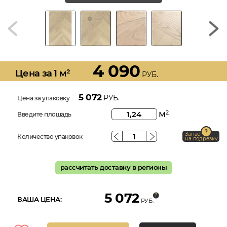
4 090
Цена за 1 м²
РУБ.
5 072
РУБ.
Цена за упаковку
м
2
Введите площадь
Запас
Количество упаковок
на подрезку
рассчитать доставку в регионы
5 072
ВАША ЦЕНА:
РУБ.