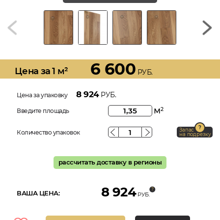
6 600
Цена за 1 м²
РУБ.
8 924
РУБ.
Цена за упаковку
м
2
Введите площадь
Запас
Количество упаковок
на подрезку
рассчитать доставку в регионы
8 924
ВАША ЦЕНА:
РУБ.