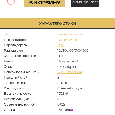
В КОРЗИНУ
КУПИТЬ ДЕШЕВЛЕ
ХАРАКТЕРИСТИКИ
Тип
Паркетная доска
Производство
Golden Wood
Порода дерева
Дуб
Размеры, мм
15х130х400-1300/1500
Финишное покрытие
Лак
Блеск
Полуматовый
Фаска
с 4-х сторон
Поверхность на ощупь
Брашированная
Полезный слой
3
Тип соединения
Замок
Конструкция
Фанера/Порода
В одной упаковке
1,352
м
2
Вес упаковки, кг
8
Объём упаковки, м3
0,022
Страна
Россия